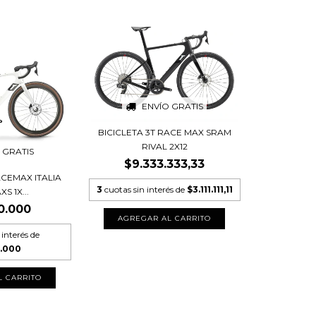
ENVÍO GRATIS
BICICLETA 3T RACE MAX SRAM
RIVAL 2X12
 GRATIS
$9.333.333,33
ACEMAX ITALIA
3
cuotas sin interés de
$3.111.111,11
S 1X...
0.000
AGREGAR AL CARRITO
 interés de
0.000
L CARRITO