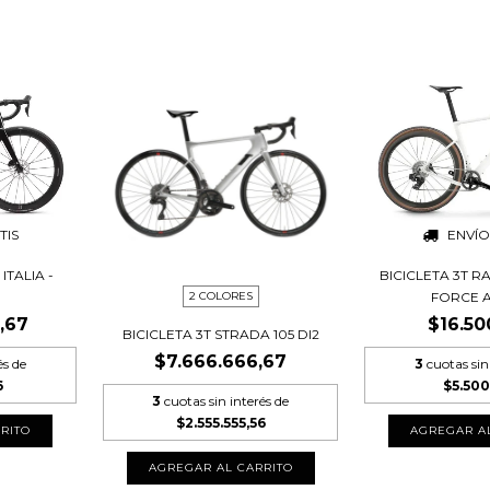
TIS
ENVÍO
ITALIA -
BICICLETA 3T R
2 COLORES
FORCE AX
,67
$16.50
BICICLETA 3T STRADA 105 DI2
$7.666.666,67
és de
3
cuotas sin
6
$5.50
3
cuotas sin interés de
$2.555.555,56
RITO
AGREGAR A
AGREGAR AL CARRITO