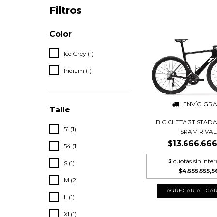
Filtros
Color
Ice Grey (1)
Iridium (1)
ENVÍO GRA
Talle
BICICLETA 3T STADA 
51 (1)
SRAM RIVAL
$13.666.666
54 (1)
3
cuotas sin inter
S (1)
$4.555.555,5
M (2)
AGREGAR AL CAR
L (1)
Xl (1)