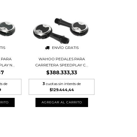
TIS
ENVÍO GRATIS
 PARA
WAHOO PEDALES PARA
AY N...
CARRETERA SPEEDPLAY C...
67
$388.333,33
és de
3
cuotas sin interés de
9
$129.444,44