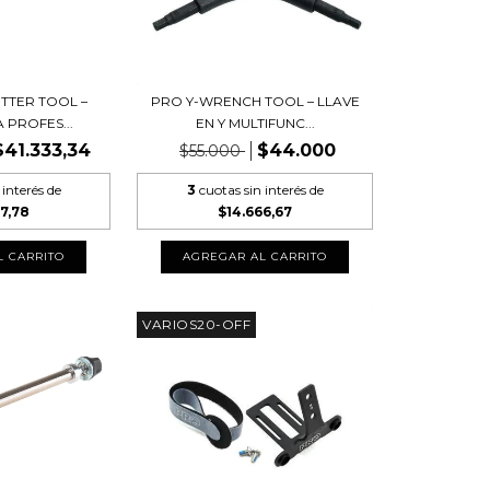
TTER TOOL –
PRO Y-WRENCH TOOL – LLAVE
PROFES...
EN Y MULTIFUNC...
$41.333,34
$44.000
$55.000
 interés de
3
cuotas sin interés de
7,78
$14.666,67
VARIOS20-OFF