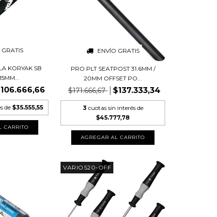
 GRATIS
ENVÍO GRATIS
LA KORYAK SB
PRO PLT SEATPOST 31.6MM /
15MM...
20MM OFFSET PO...
106.666,66
$137.333,34
$171.666,67
és de
$35.555,55
3
cuotas sin interés de
$45.777,78
VARIOS20-OFF