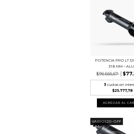
POTENCIA PRO LT 12
31.8 MM – ALU.
$77.
$96.666,67
3
cuotas sin inter
$25.777,78
VARIOS20-OFF