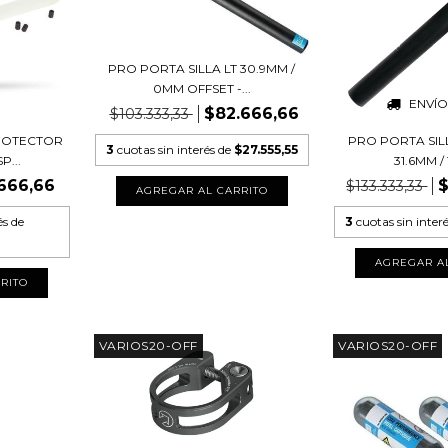
PRO PORTA SILLA LT 30.9MM /
0MM OFFSET -...
ENVÍO
$82.666,66
$103.333,33
PROTECTOR
PRO PORTA SIL
3
cuotas sin interés de
$27.555,55
...
31.6MM / 
666,66
$
$133.333,33
és de
3
cuotas sin inter
VARIOS20-OFF
VARIOS20-OFF