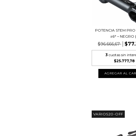
POTENCIA STEM PRO 
±6° – NEGRO |.
$77.
$96.666,67
3
cuotas sin inter
$25.777,78
VARIOS20-OFF