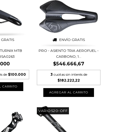
 GRATIS
ENVÍO GRATIS
 TURNIX MTB
PRO - ASIENTO TRIA AEROFUEL -
PRSA0263
CARBONO, 1...
.000
$546.666,67
és de
$100.000
3
cuotas sin interés de
$182.222,22
VARIOS20-OFF