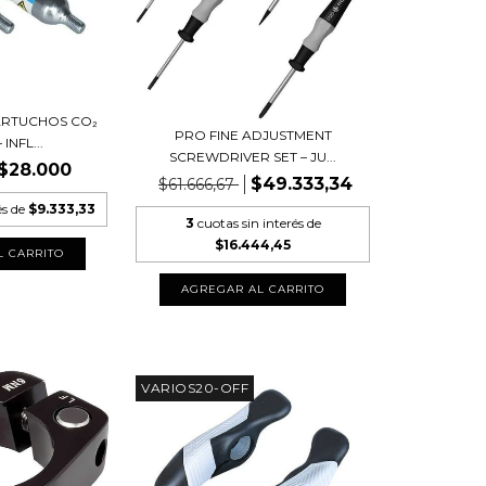
ARTUCHOS CO₂
PRO FINE ADJUSTMENT
 INFL...
SCREWDRIVER SET – JU...
$28.000
$49.333,34
$61.666,67
és de
$9.333,33
3
cuotas sin interés de
$16.444,45
VARIOS20-OFF