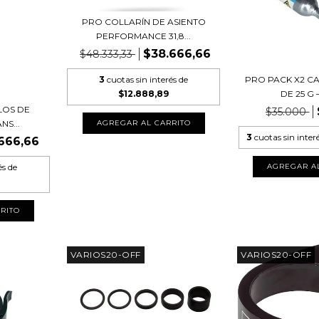
PRO COLLARÍN DE ASIENTO
PERFORMANCE 31,8...
$38.666,66
$48.333,33
PRO PACK X2 C
3
cuotas sin interés de
DE 25 G –
$12.888,89
LOS DE
$35.000
NS...
3
cuotas sin inter
666,66
és de
VARIOS20-OFF
VARIOS20-OFF