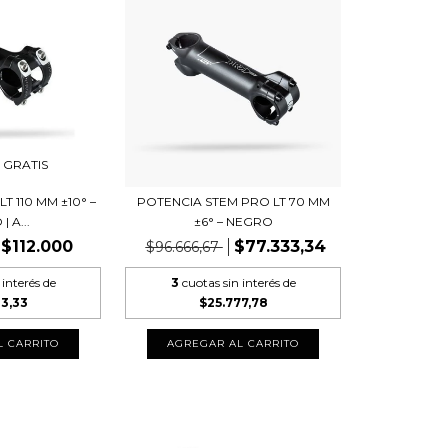
 GRATIS
T 110 MM ±10° –
POTENCIA STEM PRO LT 70 MM
 A...
±6° – NEGRO
$112.000
$77.333,34
$96.666,67
 interés de
3
cuotas sin interés de
33,33
$25.777,78