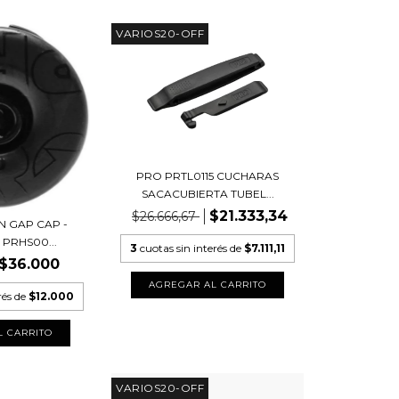
VARIOS20-OFF
PRO PRTL0115 CUCHARAS
SACACUBIERTA TUBEL...
$21.333,34
$26.666,67
N GAP CAP -
 PRHS00...
3
cuotas sin interés de
$7.111,11
$36.000
rés de
$12.000
VARIOS20-OFF