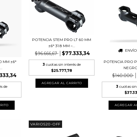
POTENCIA STEM PRO LT 60 MM
±6° 31.8 MM –...
ENVÍO
$77.333,34
$96.666,67
0 MM ±6°
POTENCIA PRO PL
3
cuotas sin interés de
..
NEGRO |
$25.777,78
333,34
$140.000
és de
3
cuotas sin
$37.3
VARIOS20-OFF