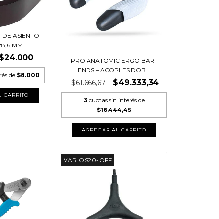
 DE ASIENTO
8,6 MM...
$24.000
PRO ANATOMIC ERGO BAR-
ENDS – ACOPLES DOB...
erés de
$8.000
$49.333,34
$61.666,67
3
cuotas sin interés de
$16.444,45
VARIOS20-OFF