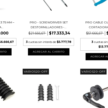
.75 MM –
PRO - SCREWDRIVER SET
PRO CABLE CU
...
DESTORNILLADORES -...
CORTADORA 
.000
$17.333,34
$21.666,67
$51.666,67
$6.666,67
3
cuotas sin interés de
$5.777,78
3
cuotas sin
$13.77
VARIOS20-OFF
VARIOS20-OFF