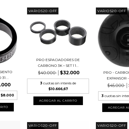
VARIOS20-OFF
VARIOS20-OFF
PRO ESPACIADORES DE
CARBONO 3K – SET 1 1...
SIENTO
$32.000
PRO - CARBO
$40.000
1....
EXPANSOR -
3
cuotas sin interés de
.000
$45.000
$10.666,67
e
$8.000
3
cuotas sin inte
VARIOS20-OFF
VARIOS20-OFF