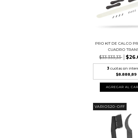
PRO KIT DE CALCO 
CUADRO TRANSP
$26.
$33.333,33
3
cuotas sin inter
$8.888,89
VARIOS20-OFF