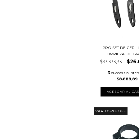
PRO SET DE CEPIL
LIMPIEZA DE TRA
$26.
$33.333,33
3
cuotas sin inter
$8.888,89
VARIOS20-OFF