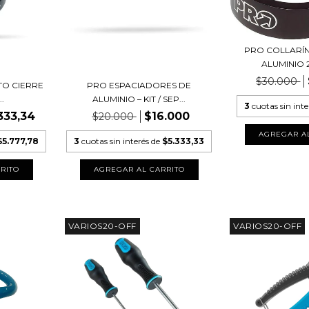
PRO COLLARÍN
ALUMINIO 2
$30.000
TO CIERRE
PRO ESPACIADORES DE
.
ALUMINIO – KIT / SEP...
3
cuotas sin int
333,34
$16.000
$20.000
$5.777,78
3
cuotas sin interés de
$5.333,33
VARIOS20-OFF
VARIOS20-OFF