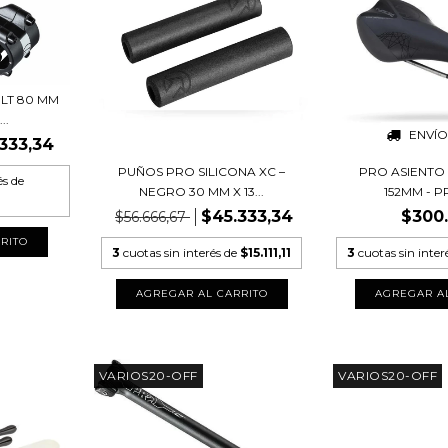
LT 80 MM
..
ENVÍO
333,34
PUÑOS PRO SILICONA XC –
PRO ASIENTO
és de
NEGRO 30 MM X 13...
152MM - 
$45.333,34
$300
$56.666,67
3
cuotas sin interés de
$15.111,11
3
cuotas sin inter
VARIOS20-OFF
VARIOS20-OFF