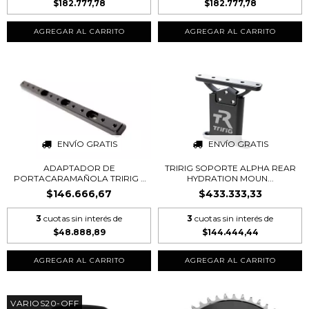
$182.777,78
$182.777,78
AGREGAR AL CARRITO
AGREGAR AL CARRITO
ENVÍO GRATIS
ENVÍO GRATIS
ADAPTADOR DE
TRIRIG SOPORTE ALPHA REAR
PORTACARAMAÑOLA TRIRIG –
HYDRATION MOUN...
PL...
$146.666,67
$433.333,33
3
cuotas sin interés de
3
cuotas sin interés de
$48.888,89
$144.444,44
VARIOS20-OFF