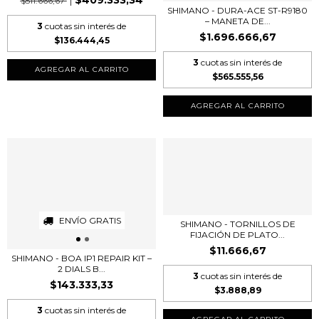
$409.333,34
$511.666,67
SHIMANO - DURA-ACE ST-R9180
– MANETA DE...
3
cuotas sin interés de
$1.696.666,67
$136.444,45
3
cuotas sin interés de
AGREGAR AL CARRITO
$565.555,56
ENVÍO GRATIS
SHIMANO - TORNILLOS DE
FIJACIÓN DE PLATO...
$11.666,67
SHIMANO - BOA IP1 REPAIR KIT –
2 DIALS B...
3
cuotas sin interés de
$143.333,33
$3.888,89
3
cuotas sin interés de