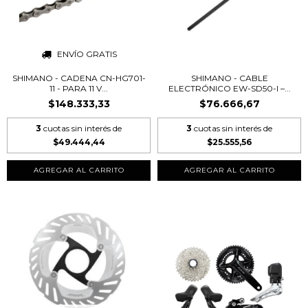
ENVÍO GRATIS
SHIMANO - CADENA CN-HG701-
SHIMANO - CABLE
11 - PARA 11 V...
ELECTRÓNICO EW-SD50-I –...
$148.333,33
$76.666,67
3
cuotas sin interés de
3
cuotas sin interés de
$49.444,44
$25.555,56
AGREGAR AL CARRITO