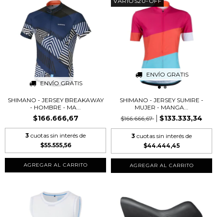
VARIOS20-OFF
ENVÍO GRATIS
ENVÍO GRATIS
SHIMANO - JERSEY BREAKAWAY
SHIMANO - JERSEY SUMIRE -
- HOMBRE - MA...
MUJER - MANGA...
$166.666,67
$133.333,34
$166.666,67
3
cuotas sin interés de
3
cuotas sin interés de
$55.555,56
$44.444,45
AGREGAR AL CARRITO
AGREGAR AL CARRITO