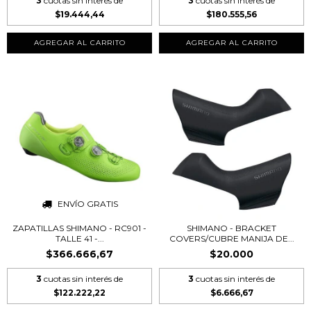
3
cuotas sin interés de
3
cuotas sin interés de
$19.444,44
$180.555,56
AGREGAR AL CARRITO
ENVÍO GRATIS
ZAPATILLAS SHIMANO - RC901 -
SHIMANO - BRACKET
TALLE 41 -...
COVERS/CUBRE MANIJA DE...
$366.666,67
$20.000
3
cuotas sin interés de
3
cuotas sin interés de
$122.222,22
$6.666,67