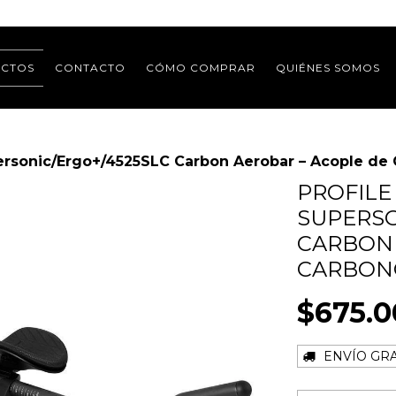
CTOS
CONTACTO
CÓMO COMPRAR
QUIÉNES SOMOS
personic/Ergo+/4525SLC Carbon Aerobar – Acople de
PROFILE
SUPERSO
CARBON 
CARBON
$675.0
ENVÍO GRA