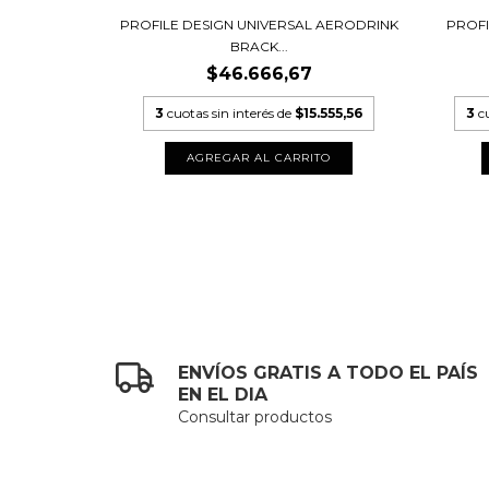
.555,56
PROFILE DESIGN UNIVERSAL AERODRINK
PROFI
BRACK...
TO
$46.666,67
3
cuotas sin interés de
$15.555,56
3
c
ENVÍOS GRATIS A TODO EL PAÍS
EN EL DIA
Consultar productos