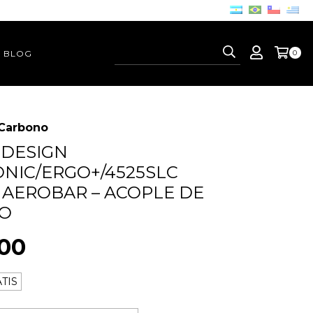
BLOG
0
 Carbono
 DESIGN
NIC/ERGO+/4525SLC
AEROBAR – ACOPLE DE
O
00
TIS