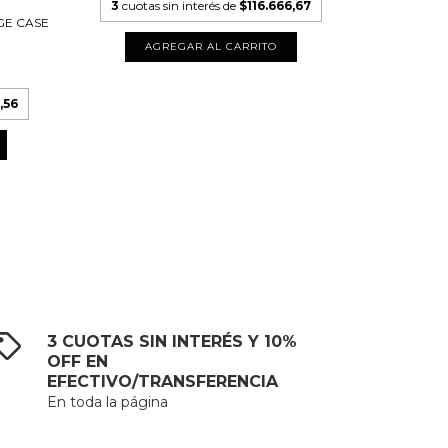
3
cuotas sin interés de
$116.666,67
GE CASE
PROFILE D
3
cuota
,56
A
3 CUOTAS SIN INTERÉS Y 10%
OFF EN
EFECTIVO/TRANSFERENCIA
En toda la página