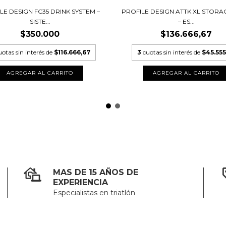
LE DESIGN FC35 DRINK SYSTEM –
PROFILE DESIGN ATTK XL STORA
SISTE...
– ES...
$350.000
$136.666,67
uotas sin interés de
$116.666,67
3
cuotas sin interés de
$45.555
MAS DE 15 AÑOS DE
EXPERIENCIA
Especialistas en triatlón