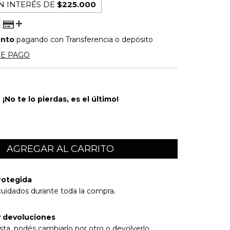
N INTERÉS DE
$225.000
ento
pagando con Transferencia o depósito
DE PAGO
¡No te lo pierdas, es el último!
rotegida
cuidados durante toda la compra.
 devoluciones
sta, podés cambiarlo por otro o devolverlo.