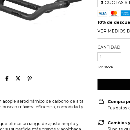
3
CUOTAS SI
10% de descu
VER MEDIOS 
CANTIDAD
1
en stock
n acople aerodinámico de carbono de alta
Compra p
que buscan máxima eficiencia, comodidad y
Tus datos 
Cambios y
que ofrece un rango de ajuste amplio y
or su superficie más grande y acolchada
Si no te gu