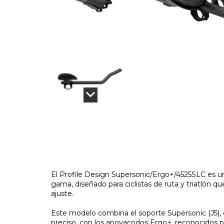
El Profile Design Supersonic/Ergo+/4525SLC es u
gama, diseñado para ciclistas de ruta y triatlón 
ajuste.
Este modelo combina el soporte Supersonic (J5), 
preciso, con los apoyacodos Ergo+, reconocidos p